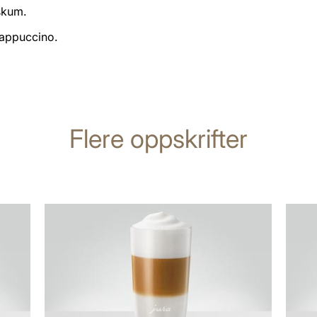
skum.
cappuccino.
Flere oppskrifter
oppskriften
oppsk