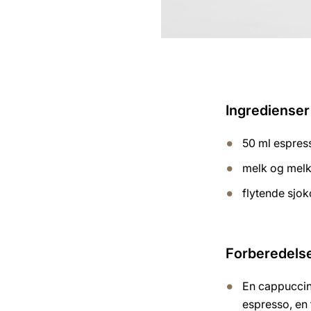
Ingredienser 
50 ml espres
melk og mel
flytende sjo
Forberedels
En cappuccin
espresso, en