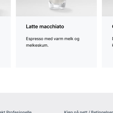
Latte macchiato
Espresso med varm melk og
melkeskum.
akt Profesjonelle
Kjøp på nett / Betingelser