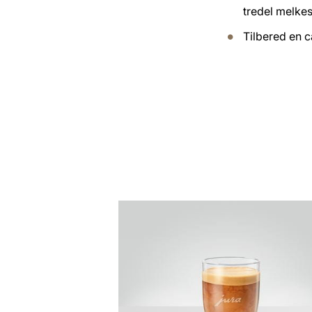
tredel melke
Tilbered en 
oppskriften