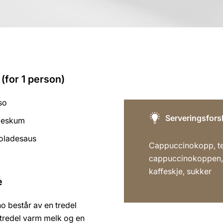
(for 1 person)
so
Serveringsfors
keskum
koladesaus
Cappuccinokopp, tef
cappuccinokoppen,
kaffeskje, sukker
e
o består av en tredel
 tredel varm melk og en