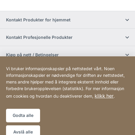
Kontakt Produkter for hjemmet
Kontakt Profesjonelle Produkter
Kjøp på nett / Betingelser
Vi bruker informasjonskapsler på nettstedet vårt. Noen
Sosiale medier
informasjonskapsler er nødvendige for driften av nettstedet,
mens andre hjelper med å integrere eksternt innhold eller
forbedre brukeropplevelsen (statistikk). For mer informasjon
Newsletter
klikk her
om cookies og hvordan du deaktiverer dem,
.
Sitemap
Webside
[Website
Godta alle
information]
Copyright © 2026
Avslå alle