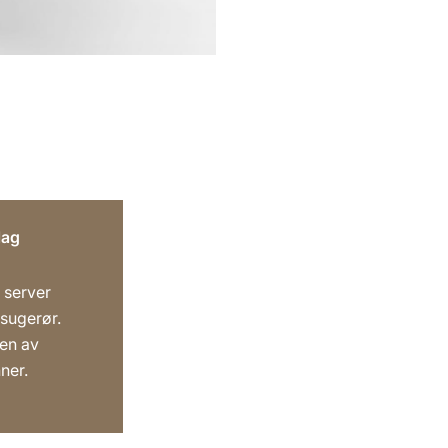
lag
 server
 sugerør.
en av
ner.