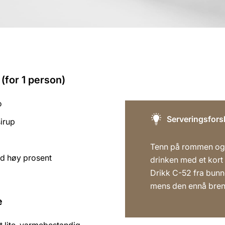
(for 1 person)
o
Serveringsfors
irup
s
Tenn på rommen og
d høy prosent
drinken med et kort
Drikk C-52 fra bunn
mens den ennå bren
e