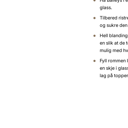
Ha Baileys i 
glass.
Tilbered rist
og sukre den
Hell blanding
en slik at de
mulig med hv
Fyll rommen 
en skje i gla
lag på toppe