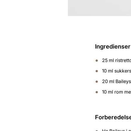
Ingredienser 
25 ml ristrett
10 ml sukkers
20 ml Bailey
10 ml rom me
Forberedels