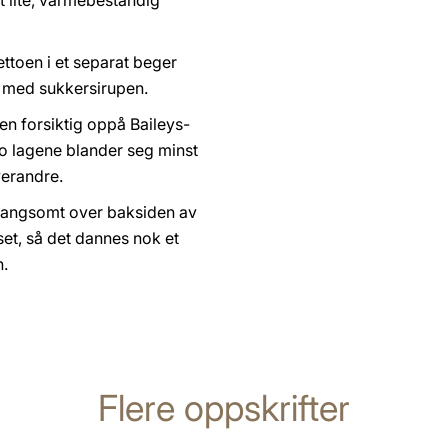
et lite, varmebestandig
rettoen i et separat beger
 med sukkersirupen.
en forsiktig oppå Baileys-
 to lagene blander seg minst
erandre.
langsomt over baksiden av
sset, så det dannes nok et
n.
Flere oppskrifter