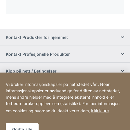
Kontakt Produkter for hjemmet
Kontakt Profesjonelle Produkter
Kjøp på nett / Betingelser
Vi bruker informasjonskapsler på nettstedet vårt. Noen
Sosiale medier
informasjonskapsler er nødvendige for driften av nettstedet,
mens andre hjelper med å integrere eksternt innhold eller
forbedre brukeropplevelsen (statistikk). For mer informasjon
Newsletter
klikk her
om cookies og hvordan du deaktiverer dem,
.
Sitemap
Webside
[Website
Godta alle