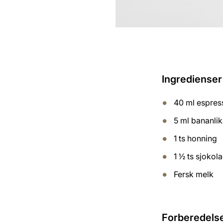
Ingredienser 
40 ml espres
5 ml bananli
1 ts honning
1 ½ ts sjokol
Fersk melk
Forberedels