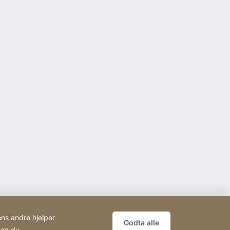
ens andre hjelper
Godta alle
dan du