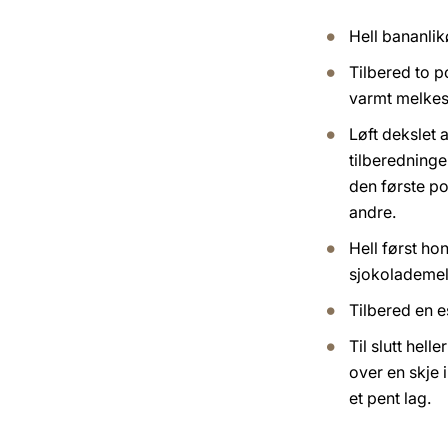
Hell bananlik
Tilbered to p
varmt melke
Løft dekslet
tilberedninge
den første p
andre.
Hell først ho
sjokolademelk
Tilbered en e
Til slutt hell
over en skje i
et pent lag.