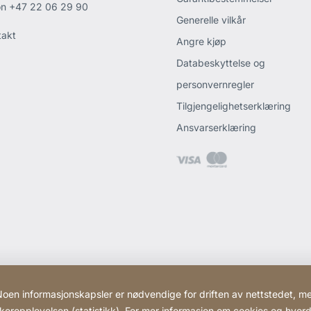
on
+47 22 06 29 90
Generelle vilkår
takt
Angre kjøp
Databeskyttelse og
personvernregler
Tilgjengelighetserklæring
Ansvarserklæring
Noen informasjonskapsler er nødvendige for driften av nettstedet, m
ukeropplevelsen (statistikk). For mer informasjon om cookies og hvor