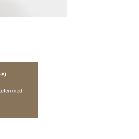
lag
iteten med