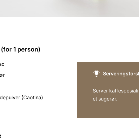
(for 1 person)
so
Serveringsfors
kør
Server kaffespesial
adepulver (Caotina)
et sugerør.
e