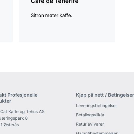
Café de Tenerife
Sitron møter kaffe.
akt Profesjonelle
Kjøp på nett / Betingelser
ukter
Leveringsbetingelser
 Cat Kaffe og Tehus AS
Betalingsvilkår
 Næringspark 8
Retur av varer
1 Østerås
Garantibestemmelser