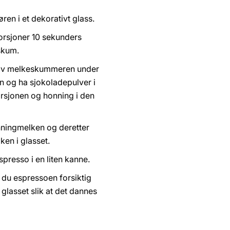
øren i et dekorativt glass.
orsjoner 10 sekunders
skum.
 av melkeskummeren under
n og ha sjokoladepulver i
orsjonen og honning i den
nningmelken og deretter
en i glasset.
spresso i en liten kanne.
er du espressoen forsiktig
 glasset slik at det dannes