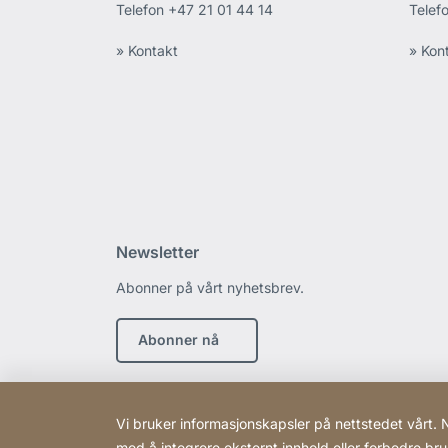
Telefon
+47 21 01 44 14
Telef
» Kontakt
» Kon
Newsletter
Abonner på vårt nyhetsbrev.
Abonner nå
Vi bruker informasjonskapsler på nettstedet vårt. 
med å integrere eksternt innhold eller forbedre br