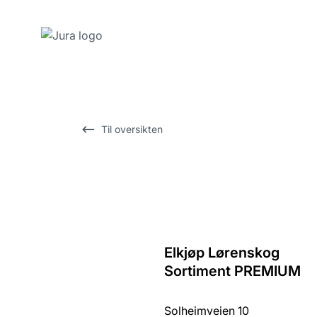
Gå
til
innhold
Gå
Til oversikten
til
søk
Elkjøp Lørenskog
Tilbake
Sortiment PREMIUM
til
oversikten
Solheimveien 10