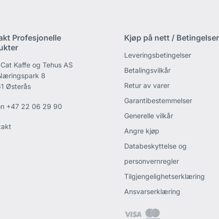
akt Profesjonelle
Kjøp på nett / Betingelser
ukter
Leveringsbetingelser
 Cat Kaffe og Tehus AS
Betalingsvilkår
 Næringspark 8
Retur av varer
1 Østerås
Garantibestemmelser
on
+47 22 06 29 90
Generelle vilkår
takt
Angre kjøp
Databeskyttelse og
personvernregler
Tilgjengelighetserklæring
Ansvarserklæring