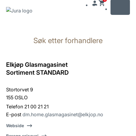
MENU
Gå
til
Søk etter forhandlere
innhold
Gå
til
søk
Elkjøp Glasmagasinet
Sortiment STANDARD
Stortorvet 9
155 OSLO
Telefon 21 00 21 21
E-post
dm.home.glasmagasinet@elkjop.no
Webside
Beregn reisevei