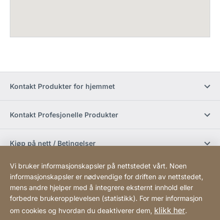
Kontakt Produkter for hjemmet
Kontakt Profesjonelle Produkter
Kjøp på nett / Betingelser
Vi bruker informasjonskapsler på nettstedet vårt. Noen
Sosiale medier
informasjonskapsler er nødvendige for driften av nettstedet,
mens andre hjelper med å integrere eksternt innhold eller
forbedre brukeropplevelsen (statistikk). For mer informasjon
Newsletter
klikk her
om cookies og hvordan du deaktiverer dem,
.