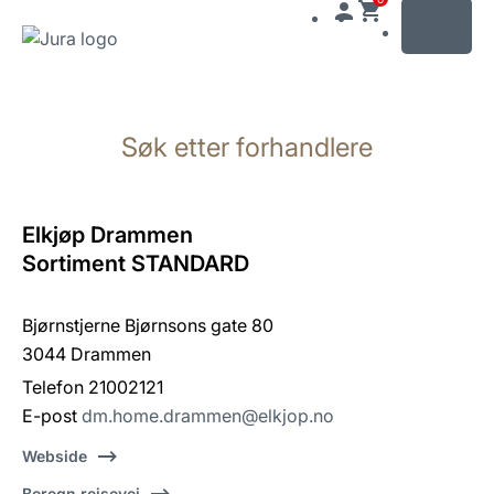
MENU
Gå
til
Søk etter forhandlere
innhold
Gå
til
søk
Elkjøp Drammen
Sortiment STANDARD
Bjørnstjerne Bjørnsons gate 80
3044 Drammen
Telefon 21002121
E-post
dm.home.drammen@elkjop.no
Webside
Beregn reisevei