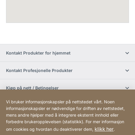
Kontakt Produkter for hjemmet
Kontakt Profesjonelle Produkter
Kjøp på nett / Betingelser
Vi bruker informasjonskapsler på nettstedet vårt. Noen
Sosiale medier
informasjonskapsler er nødvendige for driften av nettstedet,
mens andre hjelper med å integrere eksternt innhold eller
forbedre brukeropplevelsen (statistikk). For mer informasjon
Newsletter
klikk her
om cookies og hvordan du deaktiverer dem,
.