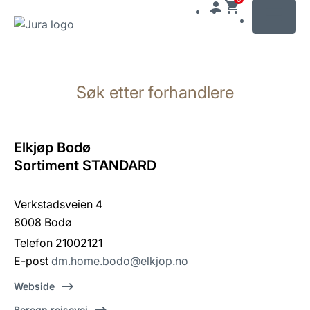
MENU
Gå
til
Søk etter forhandlere
innhold
Gå
til
søk
Elkjøp Bodø
Sortiment STANDARD
Verkstadsveien 4
8008 Bodø
Telefon 21002121
E-post
dm.home.bodo@elkjop.no
Webside
Beregn reisevei