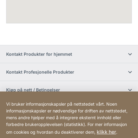
Kontakt Produkter for hjemmet
Kontakt Profesjonelle Produkter
Kjøp på nett / Betingelser
Vi bruker informasjonskapsler på nettstedet vårt. Noen
Sosiale medier
informasjonskapsler er nødvendige for driften av nettstedet,
mens andre hjelper med å integrere eksternt innhold eller
forbedre brukeropplevelsen (statistikk). For mer informasjon
Newsletter
klikk her
om cookies og hvordan du deaktiverer dem,
.