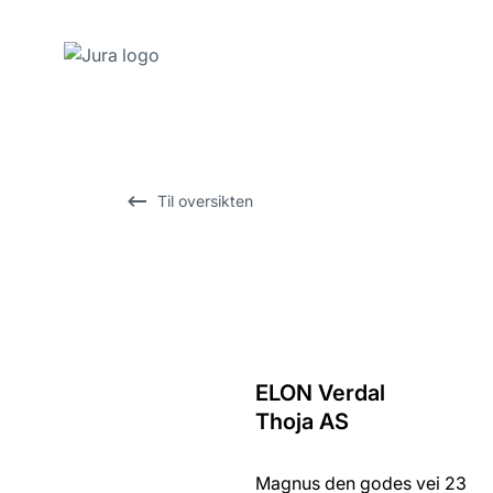
Gå
til
innhold
Gå
Til oversikten
til
søk
ELON Verdal
Tilbake
Thoja AS
til
oversikten
Magnus den godes vei 23