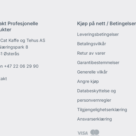
akt Profesjonelle
Kjøp på nett / Betingelser
ukter
Leveringsbetingelser
 Cat Kaffe og Tehus AS
Betalingsvilkår
 Næringspark 8
Retur av varer
1 Østerås
Garantibestemmelser
on
+47 22 06 29 90
Generelle vilkår
takt
Angre kjøp
Databeskyttelse og
personvernregler
Tilgjengelighetserklæring
Ansvarserklæring