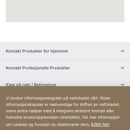
Kontakt Produkter for hjemmet
Kontakt Profesjonelle Produkter
Kjøp på nett / Betingelser
Vi bruker informasjonskapsler på nettstedet vårt. Noen
Sosiale medier
informasjonskapsler er nødvendige for driften av nettstedet,
mens andre hjelper med å integrere eksternt innhold eller
forbedre brukeropplevelsen (statistikk). For mer informasjon
Newsletter
klikk her
om cookies og hvordan du deaktiverer dem,
.