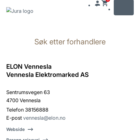
MENU
Gå
til
Søk etter forhandlere
innhold
Gå
til
søk
ELON Vennesla
Vennesla Elektromarked AS
Sentrumsvegen 63
4700 Vennesla
Telefon 38156888
E-post
vennesla@elon.no
Webside
Beregn reisevei