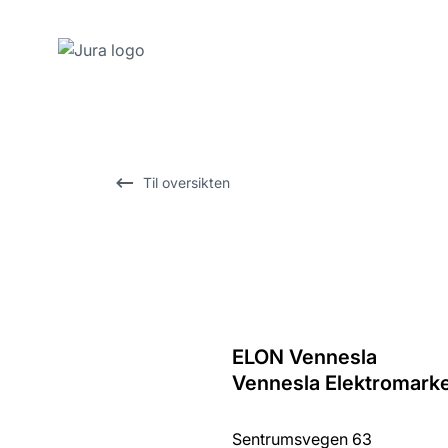
Gå
til
innhold
Gå
Til oversikten
til
søk
ELON Vennesla
Tilbake
Vennesla Elektromark
til
oversikten
Sentrumsvegen 63