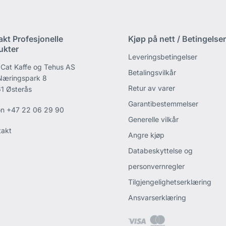
akt Profesjonelle
Kjøp på nett / Betingelser
ukter
Leveringsbetingelser
 Cat Kaffe og Tehus AS
Betalingsvilkår
 Næringspark 8
Retur av varer
1 Østerås
Garantibestemmelser
on
+47 22 06 29 90
Generelle vilkår
takt
Angre kjøp
Databeskyttelse og
personvernregler
Tilgjengelighetserklæring
Ansvarserklæring