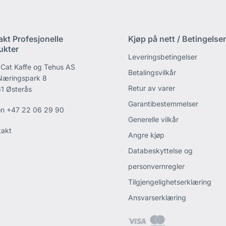
akt Profesjonelle
Kjøp på nett / Betingelser
ukter
Leveringsbetingelser
 Cat Kaffe og Tehus AS
Betalingsvilkår
 Næringspark 8
Retur av varer
1 Østerås
Garantibestemmelser
on
+47 22 06 29 90
Generelle vilkår
takt
Angre kjøp
Databeskyttelse og
personvernregler
Tilgjengelighetserklæring
Ansvarserklæring