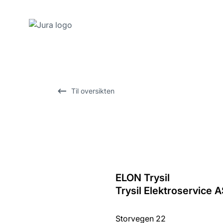
Gå
til
innhold
Gå
Til oversikten
til
søk
ELON Trysil
Tilbake
Trysil Elektroservice 
til
oversikten
Storvegen 22