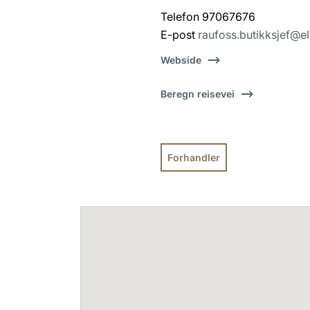
Telefon 97067676
E-post
raufoss.butikksjef@e
Webside
Beregn reisevei
Forhandler