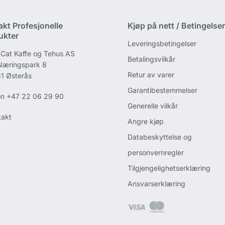
akt Profesjonelle
Kjøp på nett / Betingelser
ukter
Leveringsbetingelser
 Cat Kaffe og Tehus AS
Betalingsvilkår
 Næringspark 8
Retur av varer
1 Østerås
Garantibestemmelser
on
+47 22 06 29 90
Generelle vilkår
takt
Angre kjøp
Databeskyttelse og
personvernregler
Tilgjengelighetserklæring
Ansvarserklæring