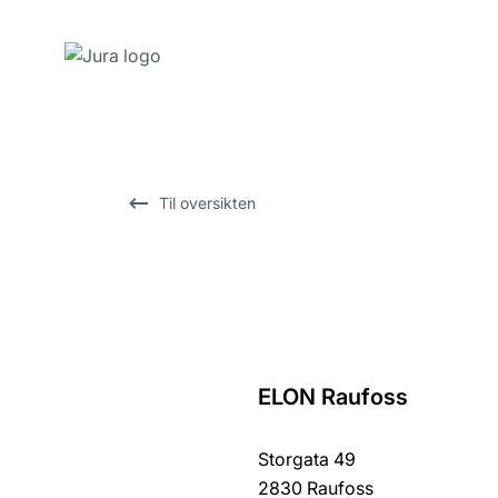
Gå
til
innhold
Gå
Til oversikten
til
søk
ELON Raufoss
Tilbake
til
Storgata 49
oversikten
2830 Raufoss