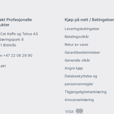
akt Profesjonelle
Kjøp på nett / Betingelser
ukter
Leveringsbetingelser
 Cat Kaffe og Tehus AS
Betalingsvilkår
 Næringspark 8
Retur av varer
1 Østerås
Garantibestemmelser
on
+47 22 06 29 90
Generelle vilkår
takt
Angre kjøp
Databeskyttelse og
personvernregler
Tilgjengelighetserklæring
Ansvarserklæring