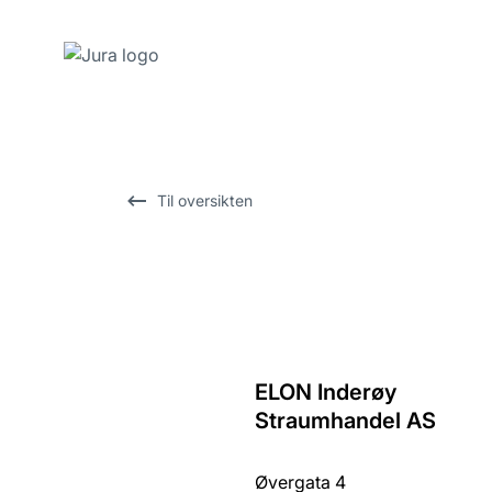
Gå
til
innhold
Gå
Til oversikten
til
søk
ELON Inderøy
Tilbake
Straumhandel AS
til
oversikten
Øvergata 4