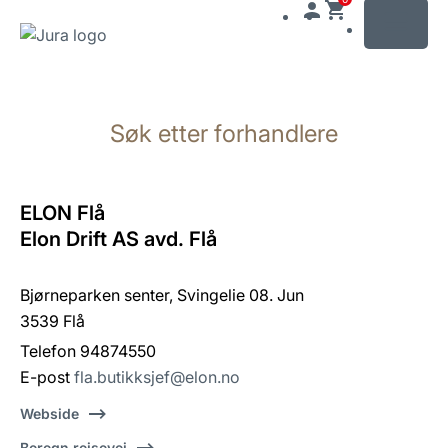
MENU
Gå
til
Søk etter forhandlere
innhold
Gå
til
søk
ELON Flå
Elon Drift AS avd. Flå
Bjørneparken senter, Svingelie 08. Jun
3539 Flå
Telefon 94874550
E-post
fla.butikksjef@elon.no
Webside
Beregn reisevei