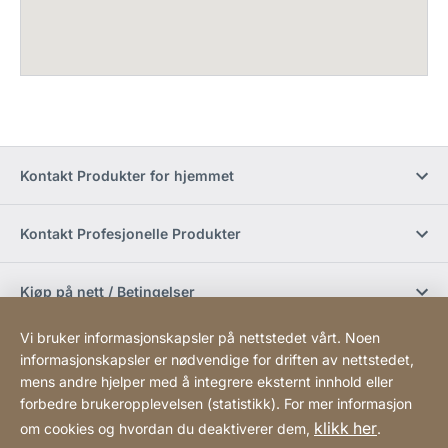
Kontakt Produkter for hjemmet
Kontakt Profesjonelle Produkter
Kjøp på nett / Betingelser
Vi bruker informasjonskapsler på nettstedet vårt. Noen
Sosiale medier
informasjonskapsler er nødvendige for driften av nettstedet,
mens andre hjelper med å integrere eksternt innhold eller
forbedre brukeropplevelsen (statistikk). For mer informasjon
Newsletter
klikk her
om cookies og hvordan du deaktiverer dem,
.