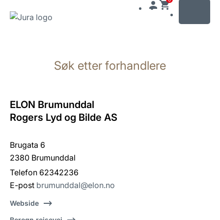
MENU
Gå
til
Søk etter forhandlere
innhold
Gå
til
søk
ELON Brumunddal
Rogers Lyd og Bilde AS
Brugata 6
2380 Brumunddal
Telefon 62342236
E-post
brumunddal@elon.no
Webside
Beregn reisevei