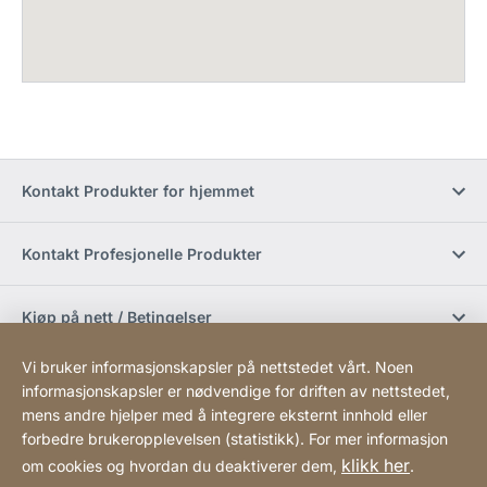
Kontakt Produkter for hjemmet
Kontakt Profesjonelle Produkter
Kjøp på nett / Betingelser
Vi bruker informasjonskapsler på nettstedet vårt. Noen
Sosiale medier
informasjonskapsler er nødvendige for driften av nettstedet,
mens andre hjelper med å integrere eksternt innhold eller
forbedre brukeropplevelsen (statistikk). For mer informasjon
Newsletter
klikk her
om cookies og hvordan du deaktiverer dem,
.