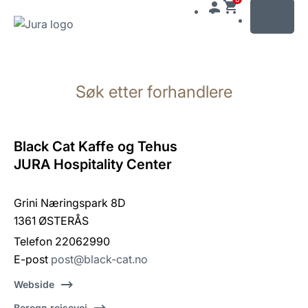
MENU
Gå
til
Søk etter forhandlere
innhold
Gå
til
søk
Black Cat Kaffe og Tehus
JURA Hospitality Center
Grini Næringspark 8D
1361 ØSTERÅS
Telefon 22062990
E-post
post@black-cat.no
Webside
Beregn reisevei